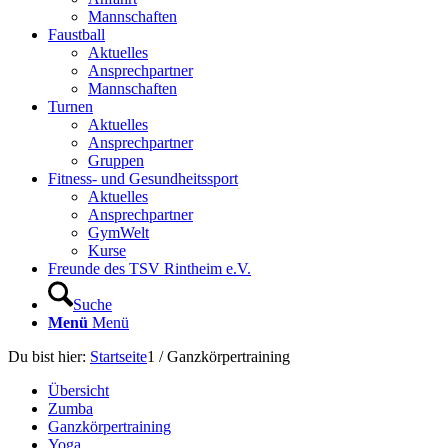
Mannschaften
Faustball
Aktuelles
Ansprechpartner
Mannschaften
Turnen
Aktuelles
Ansprechpartner
Gruppen
Fitness- und Gesundheitssport
Aktuelles
Ansprechpartner
GymWelt
Kurse
Freunde des TSV Rintheim e.V.
Suche
Menü
Menü
Du bist hier:
Startseite
1
/
Ganzkörpertraining
Übersicht
Zumba
Ganzkörpertraining
Yoga