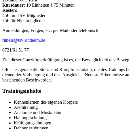
Kursdauer:
10 Einheiten à 75 Minuten
Kosten:
45€ für TSV Mitglieder
75€ für Nichtmitglieder
Anmeldungen, Fragen, etc. per Mail oder telefonisch
fitness@tsv-rintheim.de
0721/61 51 77
Ziel dieser Ganzkörperkräftigung ist es, die Beweglichkeit des Beweg
Oft ist es gerade die Stütz- und Rumpfmuskulatur, die des Traini
dienen der Vorbeugung und des Ausgleichs. Neueste Erkenntnisse 
bestehenden Beschwerden.
Trainingsinhalte
Kennenlernen des eigenen Körpers
Atemtraining
Anatomie und Muskulatur
Haltungsschulung
Kräftigungsübungen
Dehnungsübungen